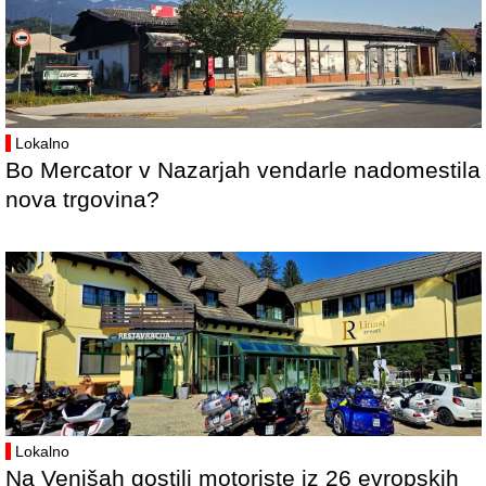
Lokalno
Bo Mercator v Nazarjah vendarle nadomestila
nova trgovina?
Lokalno
Na Venišah gostili motoriste iz 26 evropskih