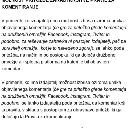
MOŽNOST PRITOŽBE ZARADI KRŠITVE PRAVIL ZA
KOMENTIRANJE
V primerih, ko izdajatelj nima možnost izbrisa oziroma umika
objavljenega komentarja (
če gre za pritožbo glede komentarja
na družbenih omrežjih Facebook, Instagram, Twiter in
podobno, za reševanje zahtevka ni pristojen izdajatelj, pač pa
upravitelj omre
žja., kot je to navedeno zgoraj
), se lahko poda
pritožba, na način in po postopku, ki ga določa družbeno
omrežje ali spletna platforma na kateri je bil objavljen
komentar.
V primerih, ko ima izdajatelj možnost izbrisa oziroma umika
objavljenega komentarja (
če gre za pritožbo glede komentarja
na družbenih omrežjih Facebook, Instagram, Twiter in
podobno
, se lahko izdajatelju poda pritožba, da komentar krši
ta pravila, v skladu s postopkom za obravnavo pritožb, ki ga
določajo ta Pravila za komentiranje.