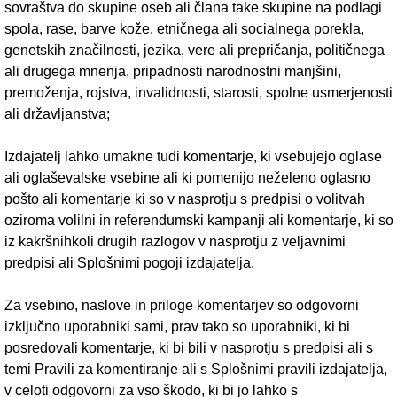
sovraštva do skupine oseb ali člana take skupine na podlagi
spola, rase, barve kože, etničnega ali socialnega porekla,
genetskih značilnosti, jezika, vere ali prepričanja, političnega
ali drugega mnenja, pripadnosti narodnostni manjšini,
premoženja, rojstva, invalidnosti, starosti, spolne usmerjenosti
ali državljanstva;
Izdajatelj lahko umakne tudi komentarje, ki vsebujejo oglase
ali oglaševalske vsebine ali ki pomenijo neželeno oglasno
pošto ali komentarje ki so v nasprotju s predpisi o volitvah
oziroma volilni in referendumski kampanji ali komentarje, ki so
iz kakršnihkoli drugih razlogov v nasprotju z veljavnimi
predpisi ali Splošnimi pogoji izdajatelja.
Za vsebino, naslove in priloge komentarjev so odgovorni
izključno uporabniki sami, prav tako so uporabniki, ki bi
posredovali komentarje, ki bi bili v nasprotju s predpisi ali s
temi Pravili za komentiranje ali s Splošnimi pravili izdajatelja,
v celoti odgovorni za vso škodo, ki bi jo lahko s