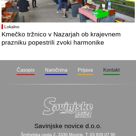
Lokalno
Kmečko tržnico v Nazarjah ob krajevnem
prazniku popestrili zvoki harmonike
Časopis
Naročnina
Prijava
Kontakt
Savinjske novice d.o.o.
Šmihelska cesta 2, 3330 Mozirje, T: 03 839 07 90