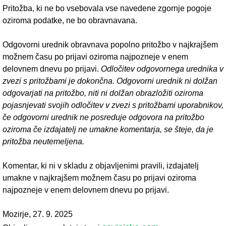
Pritožba, ki ne bo vsebovala vse navedene zgornje pogoje
oziroma podatke, ne bo obravnavana.
Odgovorni urednik obravnava popolno pritožbo v najkrajšem
možnem času po prijavi oziroma najpozneje v enem
delovnem dnevu po prijavi.
Odločitev odgovornega urednika v
zvezi s pritožbami je dokončna. Odgovorni urednik ni dolžan
odgovarjati na pritožbo, niti ni dolžan obrazložiti oziroma
pojasnjevati svojih odločitev v zvezi s pritožbami uporabnikov,
če odgovorni urednik ne posreduje odgovora na pritožbo
oziroma če izdajatelj ne umakne komentarja, se šteje, da je
pritožba neutemeljena.
Komentar, ki ni v skladu z objavljenimi pravili, izdajatelj
umakne v najkrajšem možnem času po prijavi oziroma
najpozneje v enem delovnem dnevu po prijavi.
Mozirje, 27. 9. 2025