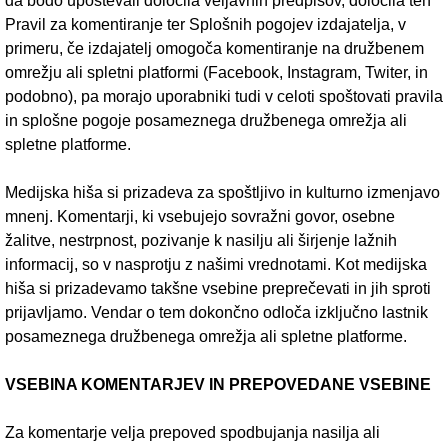
da bodo upoštevali določila veljavnih predpisov, določila teh
Pravil za komentiranje ter Splošnih pogojev izdajatelja, v
primeru, če izdajatelj omogoča komentiranje na družbenem
omrežju ali spletni platformi (Facebook, Instagram, Twiter, in
podobno), pa morajo uporabniki tudi v celoti spoštovati pravila
in splošne pogoje posameznega družbenega omrežja ali
spletne platforme.
Medijska hiša si prizadeva za spoštljivo in kulturno izmenjavo
mnenj. Komentarji, ki vsebujejo sovražni govor, osebne
žalitve, nestrpnost, pozivanje k nasilju ali širjenje lažnih
informacij, so v nasprotju z našimi vrednotami. Kot medijska
hiša si prizadevamo takšne vsebine preprečevati in jih sproti
prijavljamo. Vendar o tem dokončno odloča izključno lastnik
posameznega družbenega omrežja ali spletne platforme.
VSEBINA KOMENTARJEV IN PREPOVEDANE VSEBINE
Za komentarje velja prepoved spodbujanja nasilja ali