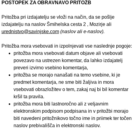
POSTOPEK ZA OBRAVNAVO PRITOŽB
Pritožba pri izdajatelju se vloži na način, da se pošlje
izdajatelju na naslov Šmihelska cesta 2 , Mozirje ali
urednistvo@savinjske.com
(naslov ali e-naslov).
Pritožba mora vsebovati in izpolnjevati vse naslednje pogoje:
pritožba mora vsebovati datum objave ali vsebovati
povezavo na ustrezen komentar, da lahko izdajatelj
preveri izvirno vsebino komentarja,
pritožba se morajo nanašati na temo vsebine, ki je
predmet komentarja, ne sme biti žaljiva in mora
vsebovati obrazložitev o tem, zakaj naj bi bil komentar
kršil ta pravila.
pritožba mora biti lastnoročno ali z veljavnim
elektronskim podpisom podpisana in v pritožbi morajo
biti navedeni pritožnikovo točno ime in priimek ter točen
naslov prebivališča in elektronski naslov.