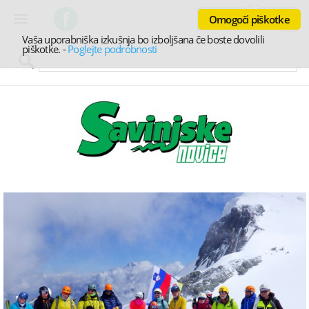
Omogoči piškotke
Vaša uporabniška izkušnja bo izboljšana če boste dovolili
piškotke.
-
Poglejte podrobnosti