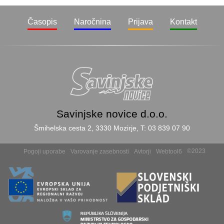
Časopis
Naročnina
Prijava
Kontakt
Savinjske novice d.o.o.
Šmihelska cesta 2, 3330 Mozirje, T: 03 839 07 90
©2023
Pogoji uporabe
Varovanje zasebnosti
Avtorji
Webtool6