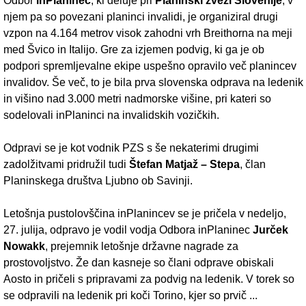
Odbor
inPlaninec
, ki deluje pri
Planinski zvezi Slovenije
, v
njem pa so povezani planinci invalidi, je organiziral drugi
vzpon na 4.164 metrov visok zahodni vrh Breithorna na meji
med Švico in Italijo. Gre za izjemen podvig, ki ga je ob
podpori spremljevalne ekipe uspešno opravilo več planincev
invalidov. Še več, to je bila prva slovenska odprava na ledenik
in višino nad 3.000 metri nadmorske višine, pri kateri so
sodelovali inPlaninci na invalidskih vozičkih.
Odpravi se je kot vodnik PZS s še nekaterimi drugimi
zadolžitvami pridružil tudi
Štefan Matjaž – Stepa
, član
Planinskega društva Ljubno ob Savinji.
Letošnja pustolovščina inPlanincev se je pričela v nedeljo,
27. julija, odpravo je vodil vodja Odbora inPlaninec
Jurček
Nowakk
, prejemnik letošnje državne nagrade za
prostovoljstvo. Že dan kasneje so člani odprave obiskali
Aosto in pričeli s pripravami za podvig na ledenik. V torek so
se odpravili na ledenik pri koči Torino, kjer so prvič ...