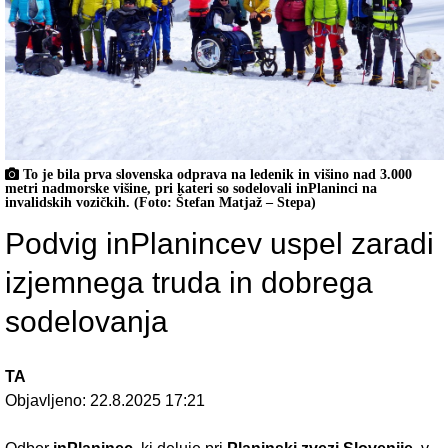
To je bila prva slovenska odprava na ledenik in višino nad 3.000
metri nadmorske višine, pri kateri so sodelovali inPlaninci na
invalidskih vozičkih. (Foto: Štefan Matjaž – Stepa)
Podvig inPlanincev uspel zaradi
izjemnega truda in dobrega
sodelovanja
TA
Objavljeno:
22.8.2025 17:21