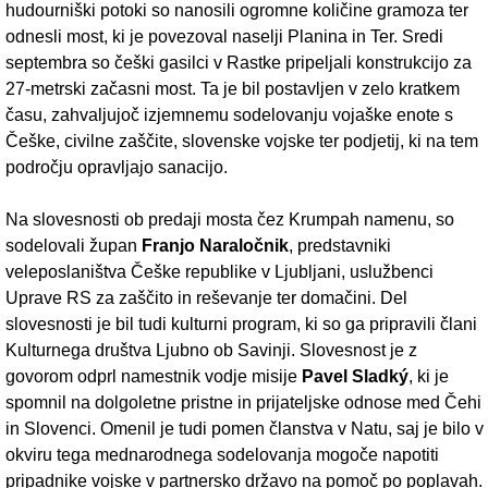
hudourniški potoki so nanosili ogromne količine gramoza ter
odnesli most, ki je povezoval naselji Planina in Ter. Sredi
septembra so češki gasilci v Rastke pripeljali konstrukcijo za
27-metrski začasni most. Ta je bil postavljen v zelo kratkem
času, zahvaljujoč izjemnemu sodelovanju vojaške enote s
Češke, civilne zaščite, slovenske vojske ter podjetij, ki na tem
področju opravljajo sanacijo.
Na slovesnosti ob predaji mosta čez Krumpah namenu, so
sodelovali župan
Franjo Naraločnik
, predstavniki
veleposlaništva Češke republike v Ljubljani, uslužbenci
Uprave RS za zaščito in reševanje ter domačini. Del
slovesnosti je bil tudi kulturni program, ki so ga pripravili člani
Kulturnega društva Ljubno ob Savinji. Slovesnost je z
govorom odprl namestnik vodje misije
Pavel Sladký
, ki je
spomnil na dolgoletne pristne in prijateljske odnose med Čehi
in Slovenci. Omenil je tudi pomen članstva v Natu, saj je bilo v
okviru tega mednarodnega sodelovanja mogoče napotiti
pripadnike vojske v partnersko državo na pomoč po poplavah.