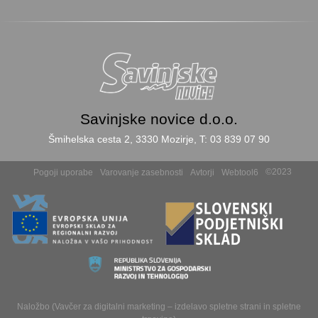
Savinjske novice d.o.o.
Šmihelska cesta 2, 3330 Mozirje, T: 03 839 07 90
©2023
Pogoji uporabe
Varovanje zasebnosti
Avtorji
Webtool6
Naložbo (Vavčer za digitalni marketing – izdelavo spletne strani in spletne