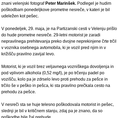
znani velenjski fotograf
Peter Marinšek.
Podlegel je hudim
poškodbam ponedeljkove prometne nesreče, v kateri je bil
udeležen kot pešec.
V ponedeljek, 29. maja, je na Partizanski cesti v Velenju prišlo
do hude prometne nesreče. 29-letni motorist je zaradi
nepravilnega prehitevanja preko dvojne neprekinjene črte trčil
v voznika osebnega avtomobila, ki je vozil pred njim in v
križišču pravilno zavijal levo.
Motorist, ki je vozil brez veljavnega vozniškega dovoljenja in
pod vplivom alkohola (0,52 mg/l), je po trčenju padel po
vozišču, kolo pa je zdrselo levo proti prehodu za pešce in
trčilo še v peško in pešca, ki sta pravilno prečkala cesto na
prehodu za pešce.
V nesreči sta se huje telesno poškodovala motorist in pešec,
slednji je bil v kritičnem stanju, zdaj pa je znano, da so
poškodbe bile žal prehude.