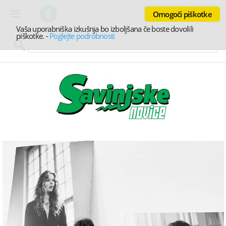
Omogoči piškotke
Vaša uporabniška izkušnja bo izboljšana če boste dovolili
piškotke.
-
Poglejte podrobnosti