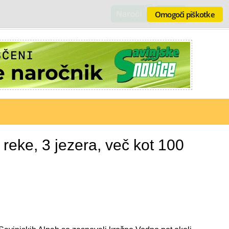
Omogoči piškotke
 reke, 3 jezera, več kot 100