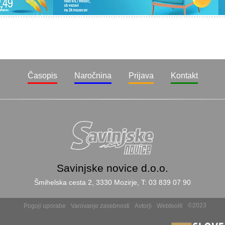
Časopis
Naročnina
Prijava
Kontakt
Savinjske novice d.o.o.
Šmihelska cesta 2, 3330 Mozirje, T: 03 839 07 90
©2023
Pogoji uporabe
Varovanje zasebnosti
Avtorji
Webtool6