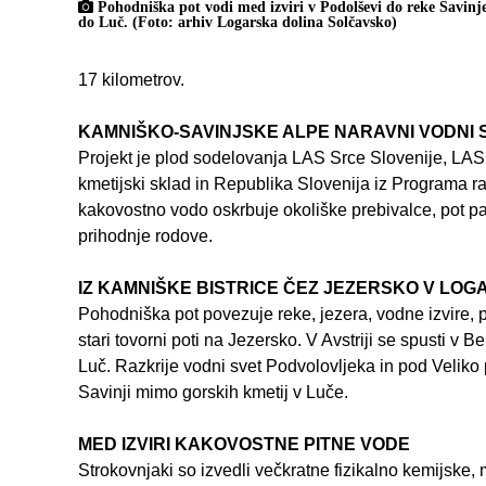
Pohodniška pot vodi med izviri v Podolševi do reke Savinje
do Luč. (Foto: arhiv Logarska dolina Solčavsko)
17 kilometrov.
KAMNIŠKO-SAVINJSKE ALPE NARAVNI VODNI 
Projekt je plod sodelovanja LAS Srce Slovenije, LAS
kmetijski sklad in Republika Slovenija iz Programa r
kakovostno vodo oskrbuje okoliške prebivalce, pot p
prihodnje rodove.
IZ KAMNIŠKE BISTRICE ČEZ JEZERSKO V LOG
Pohodniška pot povezuje reke, jezera, vodne izvire, 
stari tovorni poti na Jezersko. V Avstriji se spusti v
Luč. Razkrije vodni svet Podvolovljeka in pod Velik
Savinji mimo gorskih kmetij v Luče.
MED IZVIRI KAKOVOSTNE PITNE VODE
Strokovnjaki so izvedli večkratne fizikalno kemijske,