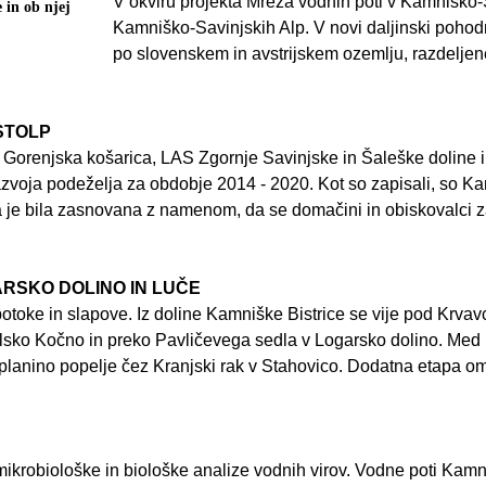
V okviru projekta Mreža vodnih poti v Kamniško-
 in ob njej
Kamniško-Savinjskih Alp. V novi daljinski pohodni
po slovenskem in avstrijskem ozemlju, razdeljen
STOLP
 Gorenjska košarica, LAS Zgornje Savinjske in Šaleške doline 
azvoja podeželja za obdobje 2014 - 2020. Kot so zapisali, so Ka
a je bila zasnovana z namenom, da se domačini in obiskovalci 
ARSKO DOLINO IN LUČE
potoke in slapove. Iz doline Kamniške Bistrice se vije pod Krvav
 Belsko Kočno in preko Pavličevega sedla v Logarsko dolino. Med i
o planino popelje čez Kranjski rak v Stahovico. Dodatna etapa 
 mikrobiološke in biološke analize vodnih virov. Vodne poti Kam