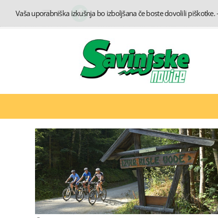
Vaša uporabniška izkušnja bo izboljšana če boste dovolili piškotke.