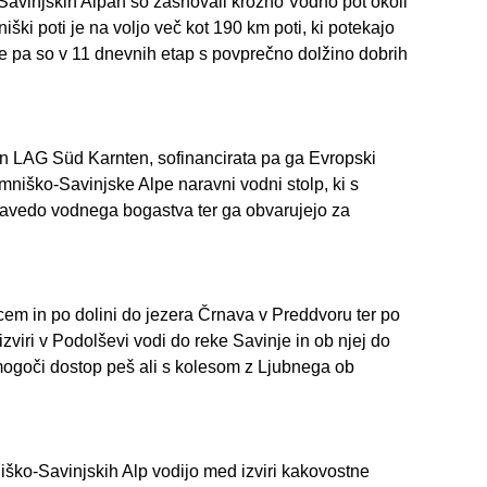
Savinjskih Alpah so zasnovali krožno Vodno pot okoli
ški poti je na voljo več kot 190 km poti, ki potekajo
e pa so v 11 dnevnih etap s povprečno dolžino dobrih
in LAG Süd Karnten, sofinancirata pa ga Evropski
mniško-Savinjske Alpe naravni vodni stolp, ki s
zavedo vodnega bogastva ter ga obvarujejo za
cem in po dolini do jezera Črnava v Preddvoru ter po
zviri v Podolševi vodi do reke Savinje in ob njej do
omogoči dostop peš ali s kolesom z Ljubnega ob
niško-Savinjskih Alp vodijo med izviri kakovostne