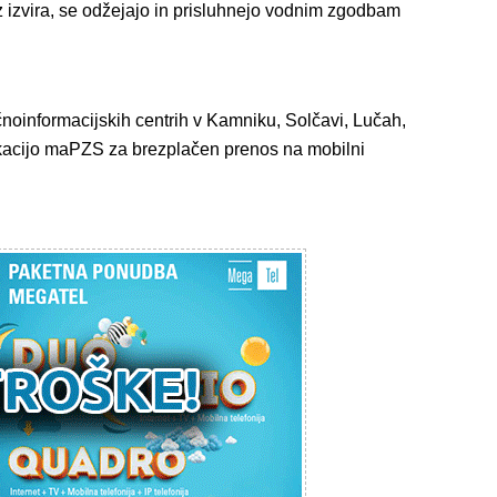
iz izvira, se odžejajo in prisluhnejo vodnim zgodbam
stičnoinformacijskih centrih v Kamniku, Solčavi, Lučah,
likacijo maPZS za brezplačen prenos na mobilni